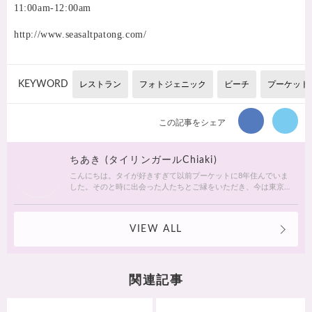
11:00am-12:00am
http://www.seasaltpatong.com/
KEYWORD
レストラン
フォトジェニック
ビーチ
プーケット
この記事をシェア
ちあき (タイリンガールChiaki)
こんにちは。タイが好きすぎて以前プーケットに8年住んでいま
した。そのと時に出会った人たちとご縁をいただき、今は東京
ベースで私が心からおすすめしたいホテルの日本事務所を運営
しています。いつも変化し続ける魅力たっぷりのタイ綴ってい
ければ♡と思います。宜しくお願いします。
VIEW ALL
関連記事