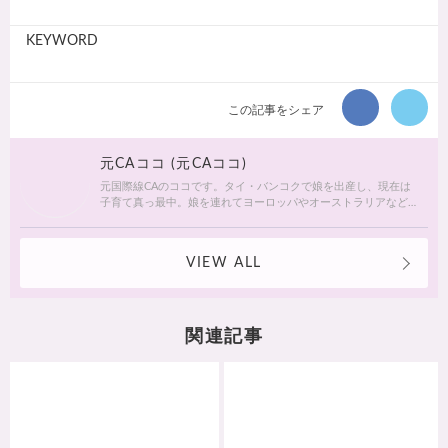
KEYWORD
この記事をシェア
元CAココ (元CAココ)
元国際線CAのココです。タイ・バンコクで娘を出産し、現在は
子育て真っ最中。娘を連れてヨーロッパやオーストラリアなど
海外は8カ国、タイ国内旅行多数の子連れ旅マスターです。子連
れで行けるラグジュアリーリゾートや、美容大国タイならでは
の情報を発信していきます！
VIEW ALL
関連記事