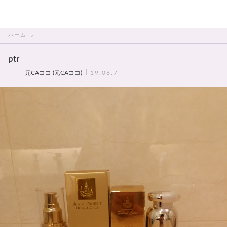
THAI美人
ホーム
ptr
元CAココ (元CAココ)
19.06.7