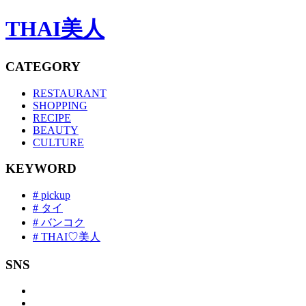
THAI美人
CATEGORY
RESTAURANT
SHOPPING
RECIPE
BEAUTY
CULTURE
KEYWORD
# pickup
# タイ
# バンコク
# THAI♡美人
SNS