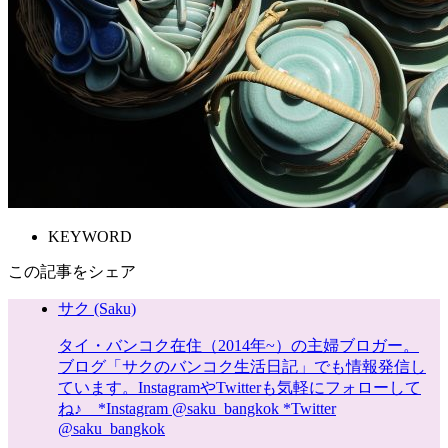
KEYWORD
この記事をシェア
サク (Saku)
タイ・バンコク在住（2014年~）の主婦ブロガー。
ブログ「サクのバンコク生活日記」でも情報発信し
ています。InstagramやTwitterも気軽にフォローして
ね♪ *Instagram @saku_bangkok *Twitter
@saku_bangkok