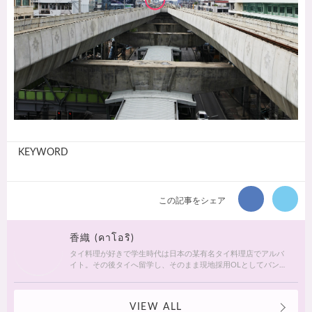
KEYWORD
この記事をシェア
香織 (คาโอริ)
タイ料理が好きで学生時代は日本の某有名タイ料理店でアルバ
イト。その後タイへ留学し、そのまま現地採用OLとしてバンコ
クで働いていました。現在は年に数回タイやアジア諸国へ旅行
しています。【instagram】@namhom2524
VIEW ALL