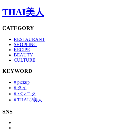
THAI美人
CATEGORY
RESTAURANT
SHOPPING
RECIPE
BEAUTY
CULTURE
KEYWORD
# pickup
# タイ
# バンコク
# THAI♡美人
SNS