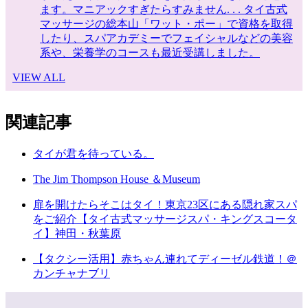
ます。マニアックすぎたらすみません. . . タイ古式
マッサージの総本山「ワット・ポー」で資格を取得
したり、スパアカデミーでフェイシャルなどの美容
系や、栄養学のコースも最近受講しました。
VIEW ALL
関連記事
タイが君を待っている。
The Jim Thompson House ＆Museum
扉を開けたらそこはタイ！東京23区にある隠れ家スパ
をご紹介【タイ古式マッサージスパ・キングスコータ
イ】神田・秋葉原
【タクシー活用】赤ちゃん連れてディーゼル鉄道！＠
カンチャナブリ