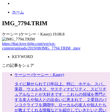
ホーム
IMG_7794.TRIM
ケーシー (ケーシー・Kasey)
19.08.8
https://thai-love-bijin.com/wp/wp-
content/uploads/2019/08/IMG_7794.TRIM_.mov
KEYWORD
この記事をシェア
ケーシー (ケーシー・Kasey)
タイに魅せられて15年以上。特に、ホテル、スパ、
美容、ウェルネス、サスティナビリティ、スピリチ
ュアルなことが大好きです。これらの領域を専門と
する友人や知人との出会いに恵まれて、２度目のバ
ンコクライフを満喫中。ローカルの友人や知人たち
が教えてくれる情報などを紹介していきたいと思い