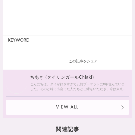
KEYWORD
この記事をシェア
ちあき (タイリンガールChiaki)
こんにちは。タイが好きすぎて以前プーケットに8年住んでいま
した。そのと時に出会った人たちとご縁をいただき、今は東京
ベースで私が心からおすすめしたいホテルの日本事務所を運営
しています。いつも変化し続ける魅力たっぷりのタイ綴ってい
ければ♡と思います。宜しくお願いします。
VIEW ALL
関連記事