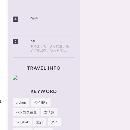
りました。北海道のタイ情
報とタイ旅行での美味しい
食べ物や観光名所、ゴルフ
に関する情報などを発信し
ます！
佳子
4
hau
5
初めまして！タイに通い始
めて早10年。訪れる度に変
化が目紛しく、新しい発見
でいっぱいのタイが大好
き。タイでは、新しいお
TRAVEL INFO
店・おしゃれなカフェやレ
ストランを見つけるのがも
で
っぱらの楽しみです。hau
のお気に入りやおすすめを
」
皆さまにも知っていただけ
たら嬉しいです 🙂 📌
KEYWORD
Facebook Hau's Style
@Haushinkahaushinka📌
事
pickup
タイ旅行
Instagram Hau's Style
@haushinka_style
バンコク在住
女子旅
bangkok
旅行
タイ