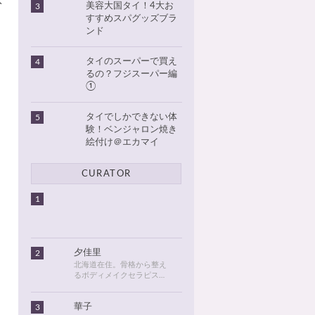
ト
美容大国タイ！4大お
3
すすめスパグッズブラ
ンド
タイのスーパーで買え
4
るの？フジスーパー編
①
）
タイでしかできない体
5
験！ベンジャロン焼き
絵付け＠エカマイ
CURATOR
1
夕佳里
2
北海道在住。骨格から整え
るボディメイクセラピスト
として活動しています。
2016年に初めてタイに行っ
華子
3
てから、タイが大好きにな