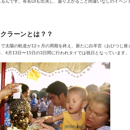
るんです。有名DJも出演し、盛り上がること間違いなしのイベン
ンクラーンとは？？
で太陽の軌道が12ヶ月の周期を終え、新たに白羊宮（おひつじ座
、4月13日〜15日の3日間に行われタイでは祝日となっています。