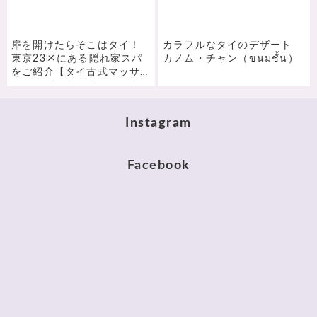
扉を開けたらそこはタイ！
カラフルなタイのデザート
東京23区にある隠れ家スパ
カノム・チャン（ขนมชั้น）
をご紹介【タイ古式マッサ
ージスパ・キングスコータ
イ】神田・秋葉原
Instagram
Facebook