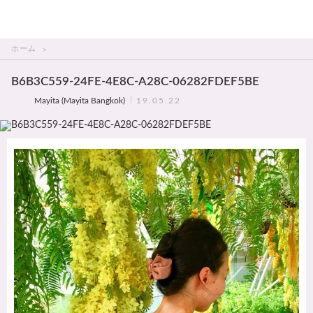
THAI美人
ホーム
B6B3C559-24FE-4E8C-A28C-06282FDEF5BE
Mayita (Mayita Bangkok)
19.05.22