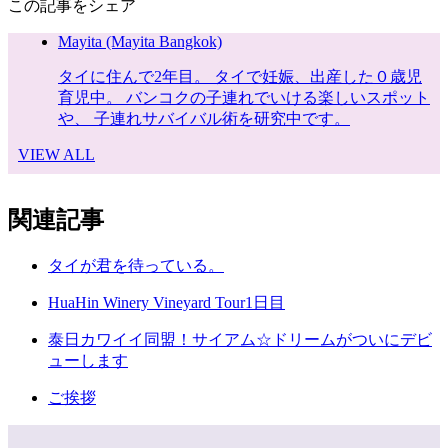
この記事をシェア
Mayita (Mayita Bangkok)
タイに住んで2年目。 タイで妊娠、出産した０歳児
育児中。 バンコクの子連れでいける楽しいスポット
や、 子連れサバイバル術を研究中です。
VIEW ALL
関連記事
タイが君を待っている。
HuaHin Winery Vineyard Tour1日目
泰日カワイイ同盟！サイアム☆ドリームがついにデビ
ューします
ご挨拶