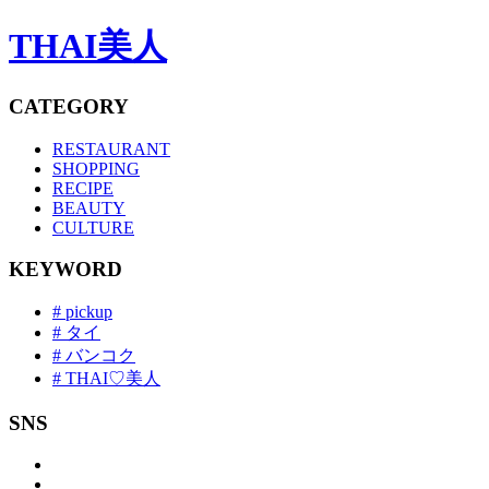
THAI美人
CATEGORY
RESTAURANT
SHOPPING
RECIPE
BEAUTY
CULTURE
KEYWORD
# pickup
# タイ
# バンコク
# THAI♡美人
SNS