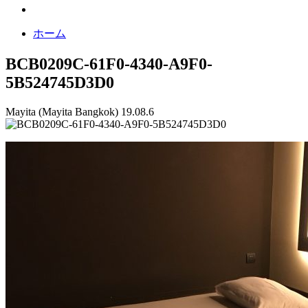
ホーム
BCB0209C-61F0-4340-A9F0-
5B524745D3D0
Mayita (Mayita Bangkok)
19.08.6