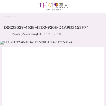
THAI美人
ホーム
D0C23039-463E-42D2-930E-D1A9D2153F74
Mayita (Mayita Bangkok)
19.07.18