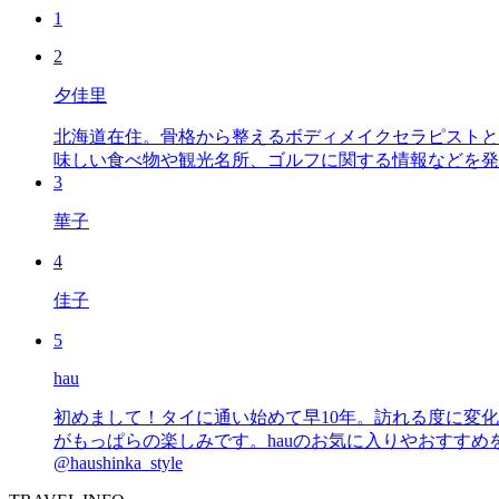
1
2
夕佳里
北海道在住。骨格から整えるボディメイクセラピストと
味しい食べ物や観光名所、ゴルフに関する情報などを発
3
華子
4
佳子
5
hau
初めまして！タイに通い始めて早10年。訪れる度に変
がもっぱらの楽しみです。hauのお気に入りやおすすめを皆さまにも知っていただ
@haushinka_style