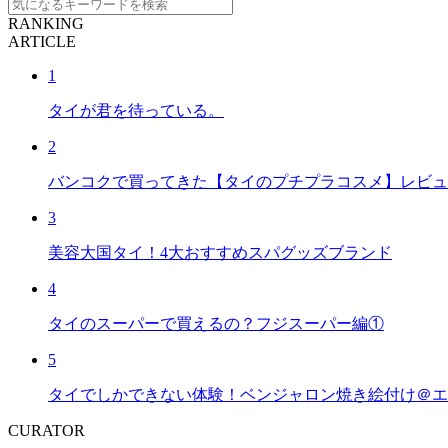
RANKING
ARTICLE
1
タイが君を待っている。
2
バンコクで買ってきた【タイのプチプラコスメ】レビュ
3
美容大国タイ！4大おすすめスパグッズブランド
4
タイのスーパーで買えるの？フジスーパー編①
5
タイでしかできない体験！ベンジャロン焼き絵付け＠エ
CURATOR