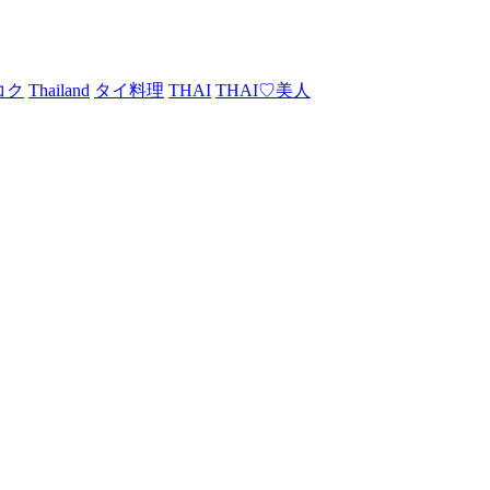
コク
Thailand
タイ料理
THAI
THAI♡美人