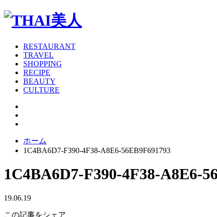
RESTAURANT
TRAVEL
SHOPPING
RECIPE
BEAUTY
CULTURE
ホーム
1C4BA6D7-F390-4F38-A8E6-56EB9F691793
1C4BA6D7-F390-4F38-A8E6-5
19.06.19
この記事をシェア