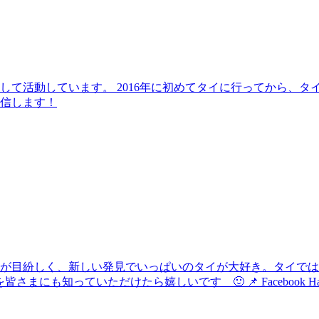
して活動しています。 2016年に初めてタイに行ってから、
信します！
化が目紛しく、新しい発見でいっぱいのタイが大好き。タイで
けたら嬉しいです 🙂 📌 Facebook Hau's Style @Haushi