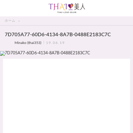
THAI美人
ホーム
7D705A77-60D6-4134-8A7B-0488E2183C7C
Minako (thai353)
19.06.19