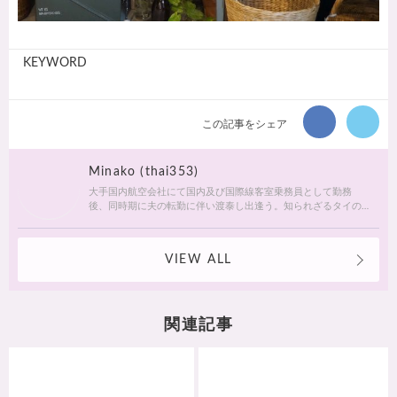
KEYWORD
この記事をシェア
Minako (thai353)
大手国内航空会社にて国内及び国際線客室乗務員として勤務
後、同時期に夫の転勤に伴い渡泰し出逢う。知られざるタイの
魅力を日本に広め、女子旅や家族旅のパイオニアになるべく活
動中。 書籍 イカロス出版「キラキラかわいい街バンコクへ」 コ
ラム Bangkok Madam「元国際線CAの二人組twinsのバンコクラ
VIEW ALL
イフ」
関連記事