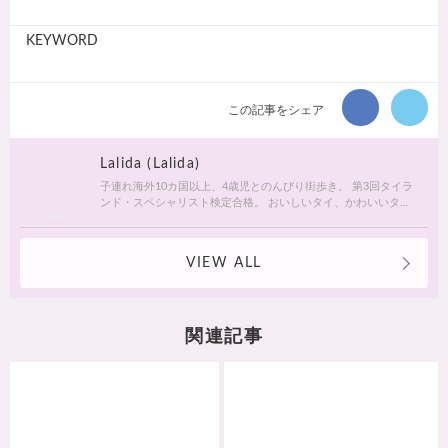
KEYWORD
この記事をシェア
Lalida (Lalida)
子連れ海外10カ国以上、4歳児とのんびり街歩き。 第3回タイラ
ンド・スペシャリスト検定合格。 おいしいタイ、かわいいタ
イ、ふしぎの国のタイランドを紹介します。
VIEW ALL
関連記事