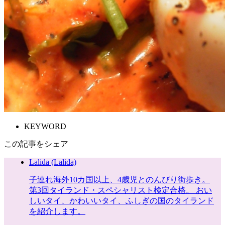
KEYWORD
この記事をシェア
Lalida (Lalida)
子連れ海外10カ国以上、4歳児とのんびり街歩き。
第3回タイランド・スペシャリスト検定合格。 おい
しいタイ、かわいいタイ、ふしぎの国のタイランド
を紹介します。