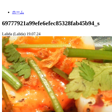
ホーム
69777921a99efe6efec85328fab45b94_s
Lalida (Lalida)
19.07.24