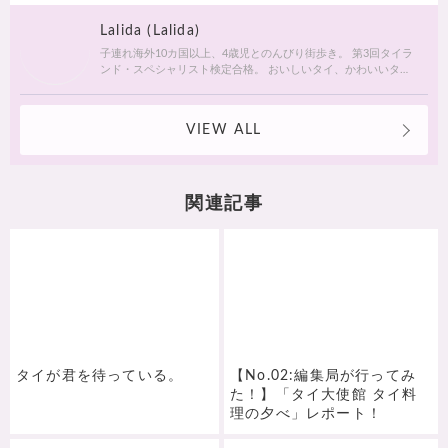
Lalida (Lalida)
子連れ海外10カ国以上、4歳児とのんびり街歩き。 第3回タイラ
ンド・スペシャリスト検定合格。 おいしいタイ、かわいいタ
イ、ふしぎの国のタイランドを紹介します。
VIEW ALL
関連記事
タイが君を待っている。
【No.02:編集局が行ってみ
た！】「タイ大使館 タイ料
理の夕べ」レポート！