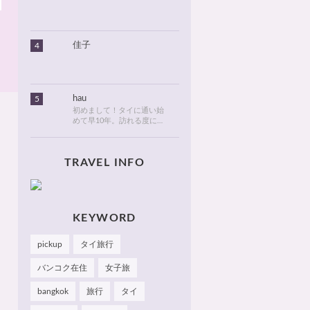
りました。北海道のタイ情
報とタイ旅行での美味しい
食べ物や観光名所、ゴルフ
に関する情報などを発信し
ます！
佳子
4
hau
5
初めまして！タイに通い始
めて早10年。訪れる度に変
化が目紛しく、新しい発見
でいっぱいのタイが大好
き。タイでは、新しいお
TRAVEL INFO
店・おしゃれなカフェやレ
ストランを見つけるのがも
っぱらの楽しみです。hau
のお気に入りやおすすめを
皆さまにも知っていただけ
たら嬉しいです 🙂 📌
KEYWORD
Facebook Hau's Style
@Haushinkahaushinka📌
pickup
タイ旅行
Instagram Hau's Style
@haushinka_style
バンコク在住
女子旅
bangkok
旅行
タイ