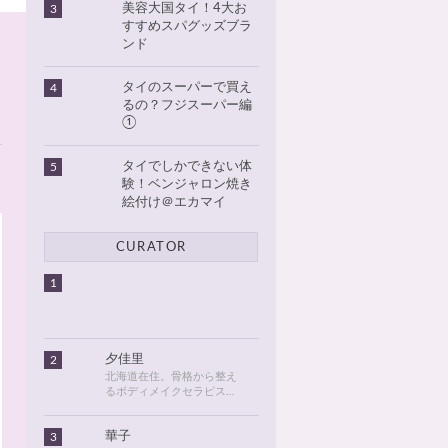
美容大国タイ！4大お
3
すすめスパグッズブラ
ンド
タイのスーパーで買え
4
るの？フジスーパー編
①
タイでしかできない体
5
験！ベンジャロン焼き
絵付け＠エカマイ
CURATOR
1
夕佳里
2
北海道在住。骨格から整え
るボディメイクセラピスト
として活動しています。
2016年に初めてタイに行っ
華子
3
てから、タイが大好きにな