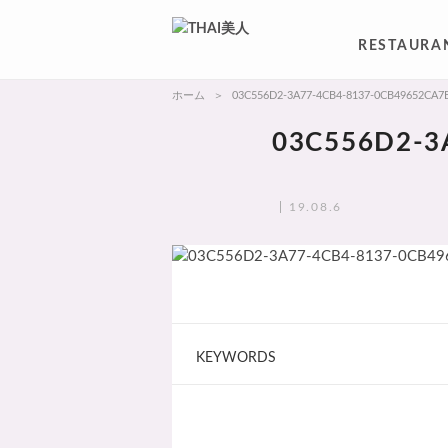
RESTAURA
ホーム
03C556D2-3A77-4CB4-8137-0CB49652CA7
03C556D2-3
19.08.6
KEYWORDS