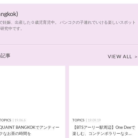
angkok)
イで妊娠、出産した０歳児育児中。 バンコクの子連れでいける楽しいスポット
を研究中です。
他の記事
VIEW ALL
TOPICS
19.06.6
TOPICS
19.09.19
QUAINT BANGKOKでアンティー
【BTSアーリー駅周辺】One Deeで
クなお茶の時間を
楽しむ、コンテンポラリーなタイ