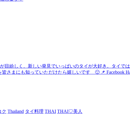
化が目紛しく、新しい発見でいっぱいのタイが大好き。タイで
けたら嬉しいです 🙂 📌 Facebook Hau's Style @Haushi
コク
Thailand
タイ料理
THAI
THAI♡美人