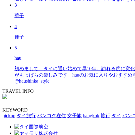
3
華子
4
佳子
5
hau
初めまして！タイに通い始めて早10年。訪れる度に変
がもっぱらの楽しみです。hauのお気に入りやおすすめを皆さまにも知っていただ
@haushinka_style
TRAVEL INFO
KEYWORD
pickup
タイ旅行
バンコク在住
女子旅
bangkok
旅行
タイ
バン