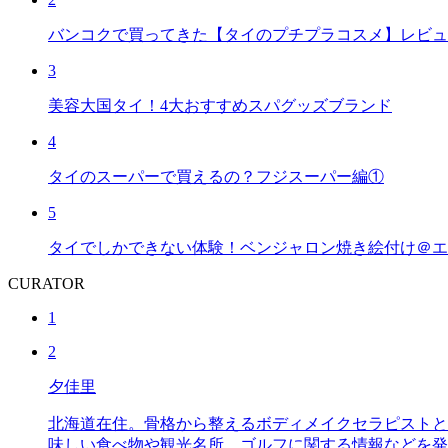
バンコクで買ってきた【タイのプチプラコスメ】レビュ
3
美容大国タイ！4大おすすめスパグッズブランド
4
タイのスーパーで買えるの？フジスーパー編①
5
タイでしかできない体験！ベンジャロン焼き絵付け＠エ
CURATOR
1
2
夕佳里
北海道在住。骨格から整えるボディメイクセラピストと
味しい食べ物や観光名所、ゴルフに関する情報などを発