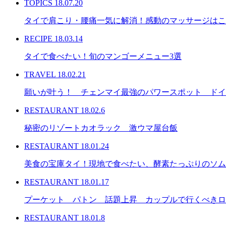
TOPICS
18.07.20
タイで肩こり・腰痛一気に解消！感動のマッサージはこ
RECIPE
18.03.14
タイで食べたい！旬のマンゴーメニュー3選
TRAVEL
18.02.21
願いが叶う！ チェンマイ最強のパワースポット ドイ
RESTAURANT
18.02.6
秘密のリゾートカオラック 激ウマ屋台飯
RESTAURANT
18.01.24
美食の宝庫タイ！現地で食べたい、酵素たっぷりのソ
RESTAURANT
18.01.17
プーケット パトン 話題上昇 カップルで行くべきロ
RESTAURANT
18.01.8