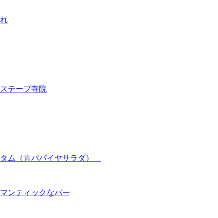
れ
ステープ寺院
ムタム（青パパイヤサラダ）
マンティックなバー